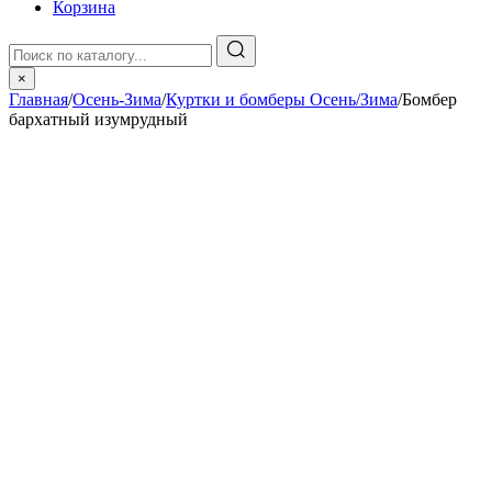
Корзина
×
Главная
/
Осень-Зима
/
Куртки и бомберы Осень/Зима
/
Бомбер
бархатный изумрудный