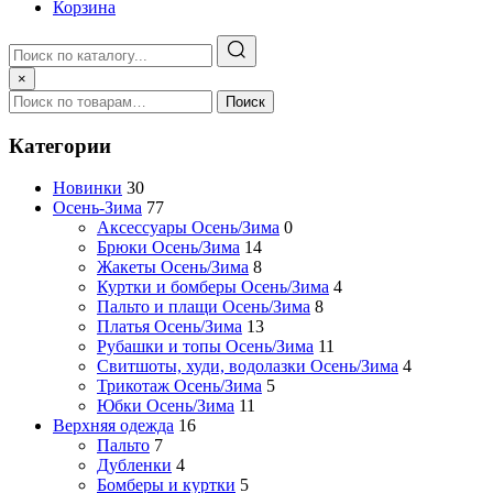
Корзина
×
Поиск
Категории
Новинки
30
Осень-Зима
77
Аксессуары Осень/Зима
0
Брюки Осень/Зима
14
Жакеты Осень/Зима
8
Куртки и бомберы Осень/Зима
4
Пальто и плащи Осень/Зима
8
Платья Осень/Зима
13
Рубашки и топы Осень/Зима
11
Свитшоты, худи, водолазки Осень/Зима
4
Трикотаж Осень/Зима
5
Юбки Осень/Зима
11
Верхняя одежда
16
Пальто
7
Дубленки
4
Бомберы и куртки
5