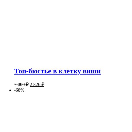
Топ-бюстье в клетку виши
7 000
₽
2 826
₽
-68%