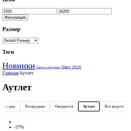
Фильтрация
Размер
Теги
Новинки
Цвет 2026
Скоро в продаже
Главная
/
Аутлет
Аутлет
сессуары
Распродажа
Ожидается
Аутлет
Все модели
-57%