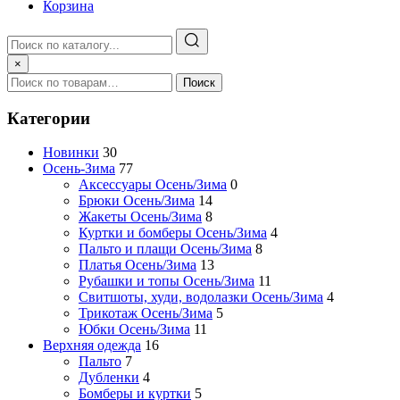
Корзина
×
Поиск
Категории
Новинки
30
Осень-Зима
77
Аксессуары Осень/Зима
0
Брюки Осень/Зима
14
Жакеты Осень/Зима
8
Куртки и бомберы Осень/Зима
4
Пальто и плащи Осень/Зима
8
Платья Осень/Зима
13
Рубашки и топы Осень/Зима
11
Свитшоты, худи, водолазки Осень/Зима
4
Трикотаж Осень/Зима
5
Юбки Осень/Зима
11
Верхняя одежда
16
Пальто
7
Дубленки
4
Бомберы и куртки
5