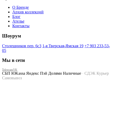
О Бренде
Архив коллекций
Блог
Ателье
Контакты
Шоурум
Столешников пер. 6с3
1-я Тверская-Ямская 19
+7 903 233-53-
05
Мы в сети
Telegram
VK
СБП
ЮKassa
Яндекс Пэй
Долями
Наличные
·
СДЭК
Курьер
Самовывоз