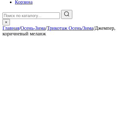
Корзина
×
Главная
/
Осень-Зима
/
Трикотаж Осень/Зима
/
Джемпер,
коричневый меланж