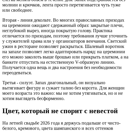
молнии и крючков, лента просто перетягивается чуть туже
или свободнее.
Вторая - линия декольте. Во многих православных приходах
на церемонии ожидают сдержанный образ: закрытые плечи,
неглубокий вырез, иногда покрытую голову. Практика
отличается по приходам, поэтому требования лучше уточнить
у служителей храма или у организаторов венчания. Светский
ужин в ресторане позволяет раскрыться. Шалевый воротник
на запахе позволяет легко адаптировать наряд: на церемонии
его можно заколоть выше брошью или прикрыть платком, а на
банкете отпустить на естественную V-образную линию.
Получается одна вещь и два настроения без необходимости
переодеваться.
Третья - силуэт. Запах диагональный, он визуально
вытягивает фигуру и сужает талию без корсета. Для женщин
моего возраста это важно: мы не хотим утягиваться, но и не
хотим выглядеть бесформенно.
Цвет, который не спорит с невестой
На летней свадьбе 2026 года я держусь подальше от чисто-
белого, кремового, цвета шампанского и всех оттенков