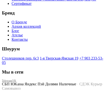
Сертификат
Бренд
О Бренде
Архив коллекций
Блог
Ателье
Контакты
Шоурум
Столешников пер. 6с3
1-я Тверская-Ямская 19
+7 903 233-53-
05
Мы в сети
Telegram
VK
СБП
ЮKassa
Яндекс Пэй
Долями
Наличные
·
СДЭК
Курьер
Самовывоз