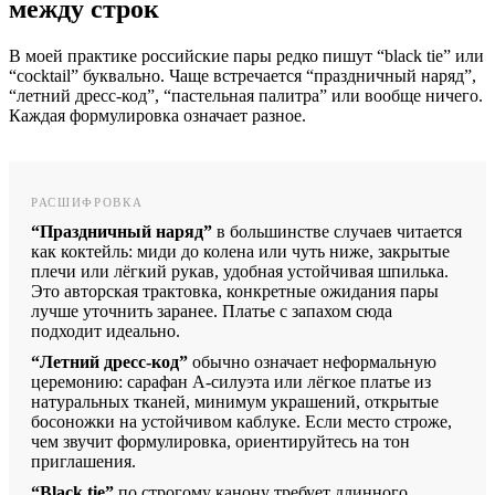
между строк
В моей практике российские пары редко пишут “black tie” или
“cocktail” буквально. Чаще встречается “праздничный наряд”,
“летний дресс-код”, “пастельная палитра” или вообще ничего.
Каждая формулировка означает разное.
РАСШИФРОВКА
“Праздничный наряд”
в большинстве случаев читается
как коктейль: миди до колена или чуть ниже, закрытые
плечи или лёгкий рукав, удобная устойчивая шпилька.
Это авторская трактовка, конкретные ожидания пары
лучше уточнить заранее. Платье с запахом сюда
подходит идеально.
“Летний дресс-код”
обычно означает неформальную
церемонию: сарафан А-силуэта или лёгкое платье из
натуральных тканей, минимум украшений, открытые
босоножки на устойчивом каблуке. Если место строже,
чем звучит формулировка, ориентируйтесь на тон
приглашения.
“Black tie”
по строгому канону требует длинного