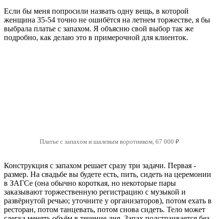
Если бы меня попросили назвать одну вещь, в которой
женщина 35-54 точно не ошибётся на летнем торжестве, я бы
выбрала платье с запахом. Я объясню свой выбор так же
подробно, как делаю это в примерочной для клиенток.
Платье с запахом и шалевым воротником, 67 000 ₽
Конструкция с запахом решает сразу три задачи. Первая -
размер. На свадьбе вы будете есть, пить, сидеть на церемонии
в ЗАГСе (она обычно короткая, но некоторые пары
заказывают торжественную регистрацию с музыкой и
развёрнутой речью; уточните у организаторов), потом ехать в
ресторан, потом танцевать, потом снова сидеть. Тело может
слегка менять объём в течение дня. Запах подстраивается без