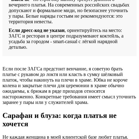
вечернего платья. На современных российских свадьбах
допускают и формальное миди, но безопаснее уточнить
у пары. Белые наряды гостьям не рекомендуются: это
территория невесты.
Если дресс-код не указан
, ориентируйтесь на место:
ЗАГС и ресторан в центре подразумевают коктейль, а
усадьба за городом - smart-casual с лёгкой нарядной
деталью.
Если после ЗАГСа предстоит венчание, я советую брать
платье с рукавом до локтя или класть в сумку шёлковый
платок, чтобы накинуть на плечи в храме. Юбка не короче
колена и закрытые плечи для церемонии в храме обычно
ожидаемы, к брюкам в ряде приходов относятся
настороженно. Конкретные требования имеет смысл уточнить
заранее у пары или у служителей храма.
Сарафан и блуза: когда платья не
хочется
Не каждая женщина в моей клиентской базе любит платья.