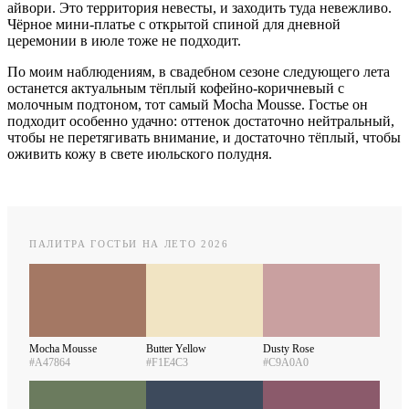
айвори. Это территория невесты, и заходить туда невежливо.
Чёрное мини-платье с открытой спиной для дневной
церемонии в июле тоже не подходит.
По моим наблюдениям, в свадебном сезоне следующего лета
останется актуальным тёплый кофейно-коричневый с
молочным подтоном, тот самый Mocha Mousse. Гостье он
подходит особенно удачно: оттенок достаточно нейтральный,
чтобы не перетягивать внимание, и достаточно тёплый, чтобы
оживить кожу в свете июльского полудня.
ПАЛИТРА ГОСТЬИ НА ЛЕТО 2026
Mocha Mousse
Butter Yellow
Dusty Rose
#A47864
#F1E4C3
#C9A0A0