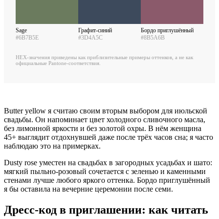
Sage
Графит-синий
Бордо приглушённый
#6B7B5E
#3D4A5C
#8B5A6B
HEX-значения приведены как приблизительные примеры оттенков, а не как
официальные Pantone-соответствия.
Butter yellow я считаю своим вторым выбором для июльской
свадьбы. Он напоминает цвет холодного сливочного масла,
без лимонной яркости и без золотой охры. В нём женщина
45+ выглядит отдохнувшей даже после трёх часов сна; я часто
наблюдаю это на примерках.
Dusty rose уместен на свадьбах в загородных усадьбах и шато:
мягкий пыльно-розовый сочетается с зеленью и каменными
стенами лучше любого яркого оттенка. Бордо приглушённый
я бы оставила на вечерние церемонии после семи.
Дресс-код в приглашении: как читать