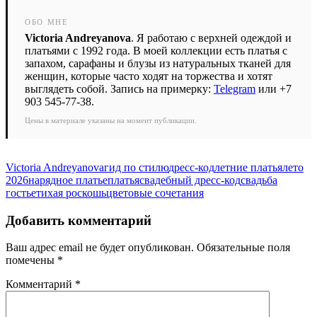
ОБО МНЕ
Victoria Andreyanova
. Я работаю с верхней одеждой и
платьями с 1992 года. В моей коллекции есть платья с
запахом, сарафаны и блузы из натуральных тканей для
женщин, которые часто ходят на торжества и хотят
выглядеть собой. Запись на примерку:
Telegram
или +7
903 545-77-38.
Цены в материале указаны на момент публикации.
Victoria Andreyanova
гид по стилю
дресс-код
летние платья
лето
2026
нарядное платье
платья
свадебный дресс-код
свадьба
гостье
тихая роскошь
цветовые сочетания
Добавить комментарий
Ваш адрес email не будет опубликован.
Обязательные поля
помечены
*
Комментарий
*