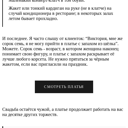
Маленький конверт-клатч в тон обуви.
Жакет или тонкий кардиган на руке (не в клатче) на
случай кондиционера в ресторане; в некоторых залах
летом бывает прохладно.
И последнее. Я часто слышу от клиенток: “Виктория, мне же
сорок семь, я не могу прийти в платье с запахом из шёлка”.
Можете. Сорок семь - возраст, в котором женщина наконец
понимает свою фигуру, и платье с запахом раскрывает её
лучше любого корсета. Не нужно прятаться за чёрным
жакетом, если вас пригласили на праздник.
СМОТРЕТЬ ПЛАТЬЯ
Свадьба остаётся чужой, а платье продолжает работать на вас
на десятке других торжеств.