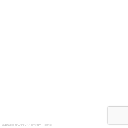
Защищено reCAPTCHA (
Privacy
·
Terms
)