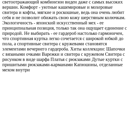
светоотражающий комбинезон виден даже с самых высоких
вершин. Комфорт - уютные кашемировые и мохеровые
свитера и кофты, мягкие и роскошные, ведь она очень любит
себя и не позволит обижать свою кожу шерстяным колючкам.
Экологичность - японский искусственный мех - ее
принципиальная позиция, только так она ощущает единение с
природой. Не выбирать - ее гардероб настолько гармоничен,
что спортивная куртка легко сочетается с широкой юбкой до
пола, а спортивные свитера с кружевами становятся
элементами вечернего гардероба. Хиты коллекции: Шапочки
с вязаными очками Варежки и свитера с кружевом Свитера с
рисунком в виде шарфа Платья с рюкзаками Дутые куртки с
пришитыми рюкзаками-карманами Капюшоны, отделанные
мехом внутри