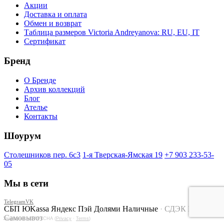
Акции
Доставка и оплата
Обмен и возврат
Таблица размеров Victoria Andreyanova: RU, EU, IT
Сертификат
Бренд
О Бренде
Архив коллекций
Блог
Ателье
Контакты
Шоурум
Столешников пер. 6с3
1-я Тверская-Ямская 19
+7 903 233-53-
05
Мы в сети
Telegram
VK
СБП
ЮKassa
Яндекс Пэй
Долями
Наличные
·
СДЭК
Курьер
Самовывоз
Защищено reCAPTCHA (
Privacy
·
Terms
)