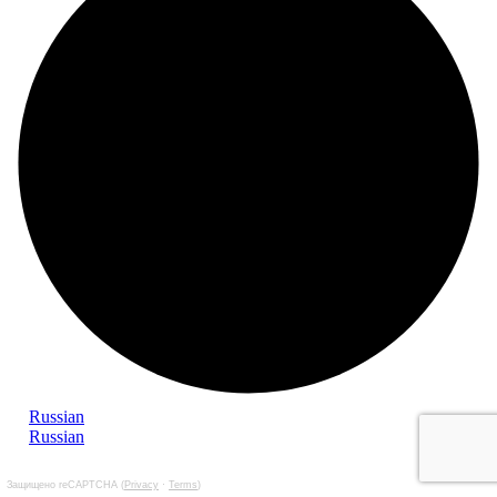
Russian
Russian
Защищено reCAPTCHA (
Privacy
·
Terms
)