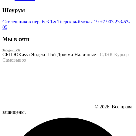
Шоурум
Столешников пер. 6с3
1-я Тверская-Ямская 19
+7 903 233-53-
05
Мы в сети
Telegram
VK
СБП
ЮKassa
Яндекс Пэй
Долями
Наличные
·
СДЭК
Курьер
Самовывоз
© 2026. Все права
защищены.