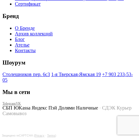
Сертификат
Бренд
О Бренде
Архив коллекций
Блог
Ателье
Контакты
Шоурум
Столешников пер. 6с3
1-я Тверская-Ямская 19
+7 903 233-53-
05
Мы в сети
Telegram
VK
СБП
ЮKassa
Яндекс Пэй
Долями
Наличные
·
СДЭК
Курьер
Самовывоз
Защищено reCAPTCHA (
Privacy
·
Terms
)